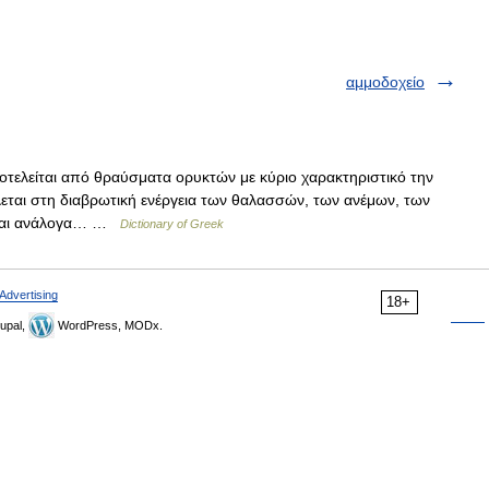
αμμοδοχείο
τελείται από θραύσματα ορυκτών με κύριο χαρακτηριστικό την
λεται στη διαβρωτική ενέργεια των θαλασσών, των ανέμων, των
είται ανάλογα… …
Dictionary of Greek
Advertising
18+
upal,
WordPress, MODx.