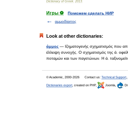
Dictionary
of
Greek
.
2013
.
Игры ⚽
Поможем сделать НИР
αμμοδίαιτος
Look at other dictionaries:
άμμος
— Ιζηματογενής σχηματισμός που απο
έλλειψη συνοχής. Ο σχηματισμός της ά. οφεί
ποταμών και των παγετώνων. Η ά. ταξινομ
© Academic, 2000-2026
Contact us:
Technical Support
,
Dictionaries export
, created on PHP,
Joomla,
Dr