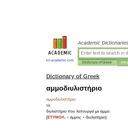
Academic Dictionarie
en-academic.com
Dictionary of Greek
Inter
Dictionary of Greek
αμμοδιυλιστήριο
αμμοδιυλιστήριο
το
διυλιστήριο
που
λειτουργεί
με
άμμο
.
[
ΕΤΥΜΟΛ
.
<
άμμος
+
διυλιστήριο
].