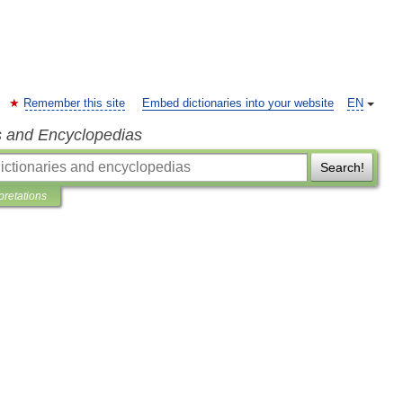
Remember this site
Embed dictionaries into your website
EN
s and Encyclopedias
Search!
pretations